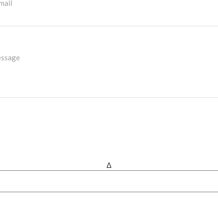
mail
essage
Δ