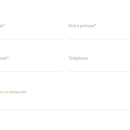
om*
Votre prénom*
mail*
Téléphone
ser ce champ vide.